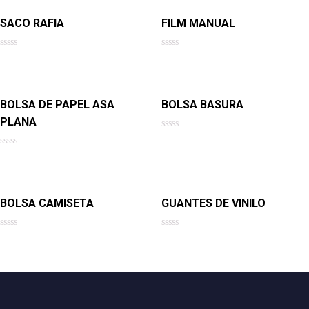
of
of
5
5
SACO RAFIA
FILM MANUAL
Rated
Rated
0
0
out
out
of
of
5
5
BOLSA DE PAPEL ASA
BOLSA BASURA
PLANA
Rated
0
Rated
out
0
of
out
5
of
5
BOLSA CAMISETA
GUANTES DE VINILO
Rated
Rated
0
0
out
out
of
of
5
5